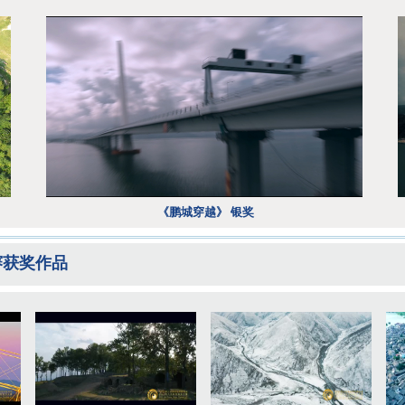
《鹏城穿越》 银奖
赛获奖作品