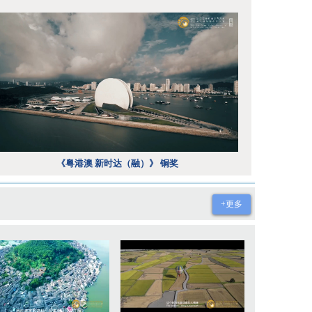
《粤港澳 新时达（融）》 铜奖
+更多